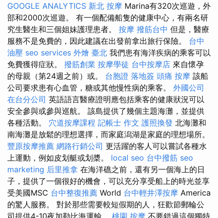
GOOGLE ANALYTICS
新北 按摩
Marina有320次巡遊，外
部和2000次巡遊。 有一個配備船隻的健康中心，有兩名研
究生醫生和三個姐妹護理患者。
按摩
撥筋台中
但是，醫療
服務不是免費的，因此建議在出發前拿出旅行保險。
台中
油壓
seo services
外燴 臺北
我們患有海洋疾病的乘客可以
免費獲得症狀。
撥筋創業
按摩學徒
台中按摩店
來自懷孕
的母親（第24週之前）或。
台胞證 落地簽
頭痛 按摩
該船
公司要求患有心血管，糖或其他慢性病的乘客。
外國公司
在台分公司
英語語言醫療證明應包括乘客的健康狀況可以
安全參與或參與巡航。 該島提供了幾個主題海灘，並提供
各種活動。
穴道按摩課程
記帳士 作文
護照換發
北海灘和
南海灘是放鬆的理想選擇，而家庭潟湖是家庭的理想場所。
豐原按摩推薦
網路行銷公司
更活躍的客人可以嘗試各種水
上運動，例如皮划艇或划槳。
local seo
台中撥筋
seo
marketing
后里推拿
在海洋礁之前，還有另一個海上的日
子，提供了一個很好的機會，可以充分享受船上的時光並享
受美國MSC
台中整復推薦
World
台中輕井澤按摩
America
的驚人服務。 對於那些需要較短假期的人，狂歡節郵輪​​公
司提供4-10夜加勒比海運輸。
桃園 按摩
不要錯過這個獨特