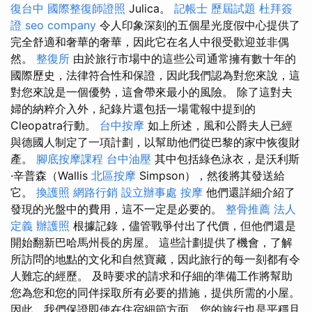
復台中
國際整復師證照
Julica。
記帳士 歷屆試題
杜拜簽
證
seo company
令人印象深刻的五個星光度假中心提供了
完全舒適和奢華的奢華，因此它在名人中很受歡迎並非偶
然。
整復所
由於旅行市場中的這些公司通常擁有數十年的
國際歷史，法律符合性和保證，因此我們認為對您來說，這
對您來說是一個優勢，這會帶來最小的風險。 除了這對夫
婦的納粹介入外，紀錄片還包括一場電報中提到的
Cleopatra行動。
台中按摩
如上所述，風和公爵夫人已經
與德國人制定了一項計劃，以幫助他們從巴黎的家中恢復財
產。
腳底按摩課程
台中油壓
其中包括綠色泳衣，是沃利斯
·辛普森（Wallis
北區按摩
Simpson），然後將其發送給
它。
換護照
網路行銷
設立辦事處
按摩
他們還詳細介紹了
發現的光盤中的費用，這不一定是必要的。
整骨推薦
法人
定義
辦護照
根據記錄，儘管戰爭付出了代價，但他們還是
開始翻新巴哈馬州長的房屋。 這些計劃提供了機會，了解
所訪問的地點的文化和自然寶藏，因此旅行的每一刻都有令
人難忘的經歷。 及時要求的請求和仔細的準備工作將幫助
您為您和您的同伴採取所有必要的措施，提供所需的小屋。
因此，我們保證即使在住宿細節方面，您的旅行也是平穩且