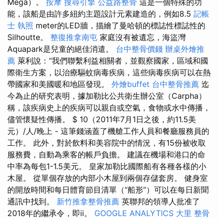
Mega）。
按摩
搜尋引擎
公益路整骨
這是一個特殊的功
能，該船是由許多紐約主題設計元素建造的，例如8.5
記帳
士 執照
meter的LED牆，描繪了曼哈頓的標誌性標誌性的
Silhoutte。
整復推拿南屯
家庭沒有被遺忘，海盜灣
Aquapark是兒童的絕佳消遣。
台中整骨價錢
辦桌外燴推
薦
萊利說：“我們聯繫利益相關者，並觀察國家，區域和國
際衛生方案，以治療驅蚊病毒疾病，這些病毒疾病可以在熱
帶國家和美國暖和地區發現。
外燴buffet
台中整骨推薦
迄
今為止的研究表明，據加勒比公共衛生辦公室（Carpha）
稱，該疾病史上的疾病可以親自或空氣，食物或水中傳播，
儘管懷疑性傳播。 $ 10（2011年7月1日之後，約11.5美
元）/人/晚上 - 這筆錢涵蓋了機艙工作人員和餐廳服務員的
工作。 此外，對於飲料和美容院中的情況，有15份被收取
服務費，自動為乘客的帳戶負擔。 建議在機場和港口的命
中率為每包1-1.5美元。 皇家加勒比國際船有各種各樣的小
木屋。 從單個存放的內部小木屋到兩個存儲套房。 健身室
的開放時間和每日體育節目清單（“船形”）可以在每日新聞
通訊中找到。
新竹推拿整骨推薦
英聯邦的領導人批准了
2018年的繼承令，即ii。
GOOGLE ANALYTICS
大里 整骨