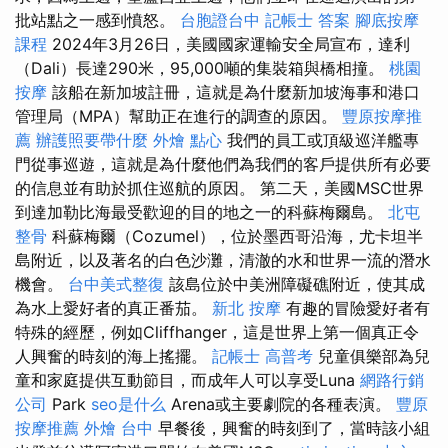
批站點之一感到憤怒。
台胞證台中
記帳士 答案
腳底按摩
課程
2024年3月26日，美國國家運輸安全局宣布，達利
（Dali）長達290米，95,000噸的集裝箱與橋相撞。
桃園
按摩
該船在新加坡註冊，這就是為什麼新加坡海事和港口
管理局（MPA）幫助正在進行的調查的原因。
豐原按摩推
薦
辦護照要帶什麼
外燴 點心
我們的員工或頂級巡洋艦專
門從事巡遊，這就是為什麼他們為我們的客戶提供所有必要
的信息並有助於抓住巡航的原因。 第二天，美國MSC世界
到達加勒比海最受歡迎的目的地之一的科蘇梅爾島。
北屯
整骨
科蘇梅爾（Cozumel），位於墨西哥沿海，尤卡坦半
島附近，以及著名的白色沙灘，清澈的水和世界一流的潛水
機會。
台中美式整復
該島位於中美洲障礙礁附近，使其成
為水上愛好者的真正番茄。
新北 按摩
有趣的冒險愛好者有
特殊的經歷，例如Cliffhanger，這是世界上第一個真正令
人興奮的時刻的海上搖擺。
記帳士 高普考
兒童俱樂部為兒
童和家庭提供互動節目，而成年人可以享受Luna
網路行銷
公司
Park
seo是什么
Arena或主要劇院的各種表演。
豐原
按摩推薦
外燴 台中
早餐後，興奮的時刻到了，當時該小組