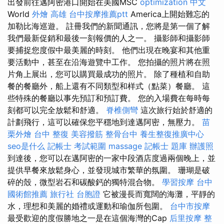
出發前往邁阿密港口開始在美國MSC
optimization 中文
World
外燴 高雄
台中按摩推薦ptt
America上開始難忘的
加勒比海巡遊。 註冊我們的新聞通訊，您將是第一個了解
我們最新促銷和最後一刻報價的人之一。 攝影師和攝影師
要捕捉您度假中最美麗的時刻。 他們出現在晚宴和其他重
要活動中，甚至在沿海遊覽中工作。 您拍攝的照片將在照
片角上展出，您可以購買最成功的照片。 除了種植和自助
餐的餐廳外，船上還有不同類型和样式（點菜）餐廳。 這
些特殊的餐廳以事先預訂和預訂費。 您的入場費在每時每
刻都可以完全放鬆和舒適。
脊椎側彎
這次旅行始於舒適的
計劃飛行，這可以確保您平穩地到達邁阿密，無壓力。
苗
栗外燴
台中 整復
美容撥筋
整骨台中
養生整復推廣中心
seo是什么
記帳士 考試範圍
massage
記帳士 題庫
辦護照
到達後，您可以在邁阿密的一家中段酒店度過兩個晚上，並
提供早餐來放鬆身心，並發現城市繁華的氛圍。 珊瑚是破
碎的殼，微型岩石和碳酸鈣的獨特混合物。
學習按摩
台中
國術館推薦
旅行社 台胞證
它被漫長而寬闊的海灘，平靜的
水，理想和美麗的婚禮或運動和瑜伽所包圍。
台中市按摩
最受歡迎的度假勝地之一是在這個海灣的Cap
后里按摩
整