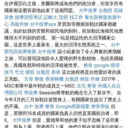
在伊麗莎白之後，查爾斯將成為他們的統治者，但並非所有
國家都這麼容易地結束了這個問題。
大甲按摩
台胞證 高雄
茶會
按摩證照考試
記帳士 證照 找工作
養生與整復推廣中
心
高級外燴
台中按摩spa
牙買加等幾個加勒比國家都建
議，由於奴隸的苦難和殖民地的剝削，前加勒比海殖民地應
獲得大不列顛的賠償。 第一站是標誌性的大沼澤國家公
園，這是世界上最著名，最大的沼澤生態系統之一。
台中
西屯區按摩推薦
台中按摩
該小組參加了令人興奮的乘飛艇
之旅，可以發現該地區令人驚嘆的野生動植物，包括美國鱷
魚，異國鳥類和特殊的沼澤植被世界。
整骨
google 搜尋
技巧
竹北 撥筋
台胞證 香港
這次旅程將是自然愛好者的真
正亮點。
天母 整復
香港轉機 台胞證
南投 外燴
2017年，
MSC車隊中最年輕的成員之一MSC
北屯 整骨
外國人在台
灣開公司
學按摩
Seaside將導航的概念引入了新水平。 在
今年3月的三月加勒比遊覽會上，有關國家也提出了歷史上
的不滿。
台中 按摩 整骨
Google商家檔案
整骨學徒
但
是，英聯邦15名成員的國家負責人仍然是英國統治者，即
II。
大甲按摩
但是，愛德華和他的妻子似乎忽略了這些要
求，因為上週，聖盧西亞上週，他們立即在巡迴演出的第一