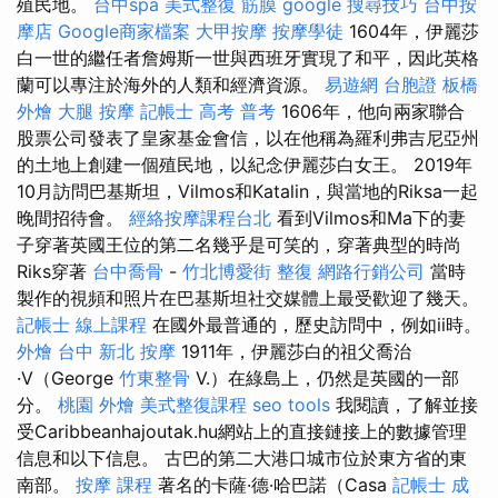
殖民地。
台中spa
美式整復 筋膜
google 搜尋技巧
台中按
摩店
Google商家檔案
大甲按摩
按摩學徒
1604年，伊麗莎
白一世的繼任者詹姆斯一世與西班牙實現了和平，因此英格
蘭可以專注於海外的人類和經濟資源。
易遊網 台胞證
板橋
外燴
大腿 按摩
記帳士 高考 普考
1606年，他向兩家聯合
股票公司發表了皇家基金會信，以在他稱為羅利弗吉尼亞州
的土地上創建一個殖民地，以紀念伊麗莎白女王。 2019年
10月訪問巴基斯坦，Vilmos和Katalin，與當地的Riksa一起
晚間招待會。
經絡按摩課程台北
看到Vilmos和Ma下的妻
子穿著英國王位的第二名幾乎是可笑的，穿著典型的時尚
Riks穿著
台中喬骨
-
竹北博愛街 整復
網路行銷公司
當時
製作的視頻和照片在巴基斯坦社交媒體上最受歡迎了幾天。
記帳士 線上課程
在國外最普通的，歷史訪問中，例如ii時。
外燴 台中
新北 按摩
1911年，伊麗莎白的祖父喬治
·V（George
竹東整骨
V.）在綠島上，仍然是英國的一部
分。
桃園 外燴
美式整復課程
seo tools
我閱讀，了解並接
受Caribbeanhajoutak.hu網站上的直接鏈接上的數據管理
信息和以下信息。 古巴的第二大港口城市位於東方省的東
南部。
按摩 課程
著名的卡薩·德·哈巴諾（Casa
記帳士 成