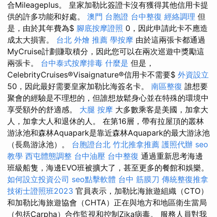
合Mileageplus。 皇家加勒比簽證卡沒有獲得其他信用卡提
供的許多功能和好處。
澳門 台胞證
台中整復
經絡調理
但
是，由於其年費為$
腳底按摩證照
0，因此申請此卡不應造
成太大損害。
台北 外燴 推薦
學按摩
由於這兩張卡都通過
MyCruise計劃賺取積分，因此您可以在兩次巡遊中獎勵這
兩張卡。
台中泰式按摩排毒
什麼是
但是，
CelebrityCruises®Visaignature®信用卡不需要$
外資設立
50，因此最好需要皇家加勒比海簽名卡。
南區整復
誰想要
聚會的經驗是不理想的，但誰想放鬆身心並在特殊的環境中
享受額外的舒適感。
大腿 按摩
大多數乘客是美國，加拿大
人，加拿大人和退休的人。 在第16層，帶有拉屋頂的叢林
游泳池和森林Aquapark是靠近森林Aquapark的最大游泳池
（長島游泳池）。
台胞證台北
竹北推拿推薦
護照代辦
seo
教學
西屯體態調整
台中油壓
台中整復
通過重新思考海邊
班級船隻，海邊EVO班被擴大了，甚至更多的餐館和娛樂。
如何設立投資公司
seo點擊軟體
台中 筋膜刀
傳統整復推拿
技術士證照班2023
官員表示，加勒比海旅遊組織（CTO）
和加勒比海旅遊協會（CHTA）正在與地方和地區衛生當局
（包括Carpha）合作監視和控制Zika病毒。 服務人員對我