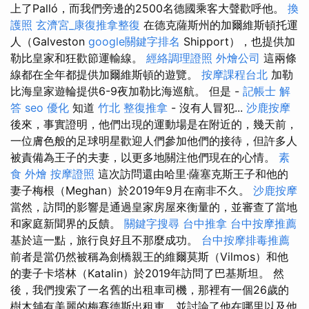
上了Palló，而我們旁邊的2500名德國乘客大聲歡呼他。
換
護照
玄濟宮_康復推拿整復
在德克薩斯州的加爾維斯頓托運
人（Galveston
google關鍵字排名
Shipport），也提供加
勒比皇家和狂歡節運輸線。
經絡調理證照
外燴公司
這兩條
線都在全年都提供加爾維斯頓的遊覽。
按摩課程台北
加勒
比海皇家遊輪提供6-9夜加勒比海巡航。 但是 -
記帳士 解
答
seo 優化
知道
竹北 整復推拿
- 沒有人冒犯...
沙鹿按摩
後來，事實證明，他們出現的運動場是在附近的，幾天前，
一位膚色般的足球明星歡迎人們參加他們的接待，但許多人
被責備為王子的夫妻，以更多地關注他們現在的心情。
素
食 外燴
按摩證照
這次訪問還由哈里·薩塞克斯王子和他的
妻子梅根（Meghan）於2019年9月在南非不久。
沙鹿按摩
當然，訪問的影響是通過皇家房屋來衡量的，並審查了當地
和家庭新聞界的反饋。
關鍵字搜尋
台中推拿
台中按摩推薦
基於這一點，旅行良好且不那麼成功。
台中按摩排毒推薦
前者是當仍然被稱為劍橋親王的維爾莫斯（Vilmos）和他
的妻子卡塔林（Katalin）於2019年訪問了巴基斯坦。 然
後，我們搜索了一名舊的出租車司機，那裡有一個26歲的
樹木舖有美麗的梅賽德斯出租車，並討論了他在哪里以及他