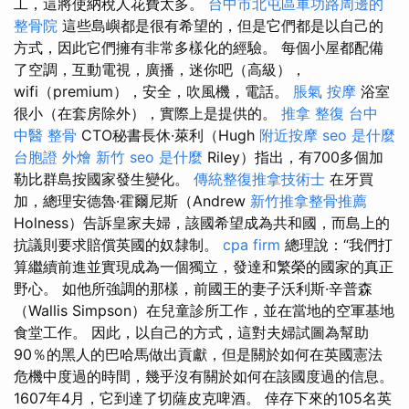
工，這將使納稅人花費太多。
台中市北屯區軍功路周邊的
整骨院
這些島嶼都是很有希望的，但是它們都是以自己的
方式，因此它們擁有非常多樣化的經驗。 每個小屋都配備
了空調，互動電視，廣播，迷你吧（高級），
wifi（premium），安全，吹風機，電話。
脹氣 按摩
浴室
很小（在套房除外），實際上是提供的。
推拿 整復
台中
中醫 整骨
CTO秘書長休·萊利（Hugh
附近按摩
seo 是什麼
台胞證
外燴 新竹
seo 是什麼
Riley）指出，有700多個加
勒比群島按國家發生變化。
傳統整復推拿技術士
在牙買
加，總理安德魯·霍爾尼斯（Andrew
新竹推拿整骨推薦
Holness）告訴皇家夫婦，該國希望成為共和國，而島上的
抗議則要求賠償英國的奴隸制。
cpa firm
總理說：“我們打
算繼續前進並實現成為一個獨立，發達和繁榮的國家的真正
野心。 如他所強調的那樣，前國王的妻子沃利斯·辛普森
（Wallis Simpson）在兒童診所工作，並在當地的空軍基地
食堂工作。 因此，以自己的方式，這對夫婦試圖為幫助
90％的黑人的巴哈馬做出貢獻，但是關於如何在英國憲法
危機中度過的時間，幾乎沒有關於如何在該國度過的信息。
1607年4月，它到達了切薩皮克啤酒。 倖存下來的105名英