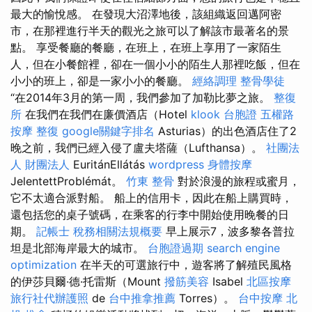
最大的愉悅感。 在發現大沼澤地後，該組織返回邁阿密
市，在那裡進行半天的觀光之旅可以了解該市最著名的景
點。 享受餐廳的餐廳，在班上，在班上享用了一家陌生
人，但在小餐館裡，卻在一個小小的陌生人那裡吃飯，但在
小小的班上，卻是一家小小的餐廳。
經絡調理
整骨學徒
“在2014年3月的第一周，我們參加了加勒比夢之旅。
整復
所
在我們在我們在廉價酒店（Hotel
klook 台胞證
五權路
按摩
整復
google關鍵字排名
Asturias）的出色酒店住了2
晚之前，我們已經入侵了盧夫塔薩（Lufthansa）。
社團法
人 財團法人
EuritánEllátás
wordpress
身體按摩
JelentettProblémát。
竹東 整骨
對於浪漫的旅程或蜜月，
它不太適合派對船。 船上的信用卡，因此在船上購買時，
還包括您的桌子號碼，在乘客的行李中開始使用晚餐的日
期。
記帳士 稅務相關法規概要
早上展示7，波多黎各普拉
坦是北部海岸最大的城市。
台胞證過期
search engine
optimization
在半天的可選旅行中，遊客將了解殖民風格
的伊莎貝爾·德·托雷斯（Mount
撥筋美容
Isabel
北區按摩
旅行社代辦護照
de
台中推拿推薦
Torres）。
台中按摩
北