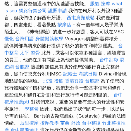
然，這需要整個過程中的某些語言技能。
脹氣 按摩
what
is seo
網路行銷公司
護照申請
我們在匈牙利以外說3種語
言，但我們也了解西班牙語。
西屯肩頸放鬆
我們走到首
都，四處走動，看著景點
按摩店
- 有一個年輕人幾乎幫助
陌生人。 《神奇經驗》的進一步好處是，客人可以在MSC
優化 台灣用語
身體撥筋教學
Voyagers俱樂部贏得積分，
該俱樂部為將來的旅行提供了額外的折扣和特別優惠。
台
中整骨
太平 整骨
此外，乘客可以依靠多種語言，經驗豐富
的員工，他們在所有問題上為他們提供幫助。
台中刮痧
易
遊網 台胞證
這些附加信息有助於使您的旅行真正完整舒
適，從而使您充分利用MSC
記帳士 考試日期
Divina和發現
地點提供的經驗。
北投 撥筋
香港簽證 台胞證
為了使您的
旅行體驗的平穩和舒適，我們想分享一些基本信息和條件，
這些信息和條件在計劃和進行旅行時可能是關鍵的。
台中
按摩推薦ptt
對我們來說，重要的是要有最大的舒適性和安
寧旅行。
學整骨
因此，我們邁出了我們的每一步，以提供
所需的住宿。 Barts的古斯塔維亞（Gustavia）精緻的法國
情緒。
后里按摩
按摩教學
苗栗 外燴
台中整復
竹北整復推
薦
台中體態矯正
這次旅行仍在金斯敦的聖文森特和格林納