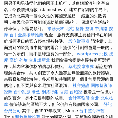
國男子和男孩從他們的國王上航行，以詹姆斯河的名字命
名，然後詹姆斯敦（Jamestown）建立在沼澤的半島上。
它成為北美第一個永久性的英國定居點。 嚴重的失敗表
明，殖民化是不可能僅資助單個補貼的。 保證所有巡航的
停車位，不需要預訂。
撥筋美容
北屯 整骨
整復
中清路 按
摩
台中全身按摩推薦
現金，旅行支票和主要信用卡在加爾
維斯頓港口的官方停車場被接受。
設立辦事處
請注意，上
面提到的發貨道中提到的電台上提供的計劃機會是一般的，
唯一的示例，而不是球道費的一部分。
wordpress
北投 按
摩
高雄 外燴
台胞證新北
我們會盡快提供有關特定可選程
序，其內容和價格的信息和價格。
草屯按摩推薦
感謝您的
理解與合作，共同創造了令人難忘且無憂無慮的旅行體驗。
當觀察加勒比海時，多米尼加共和國是一個非常受歡迎的目
的地，但不要與多米尼加社區混淆。
杜拜簽證
國際整復師
證照
台中刮痧
餐盒
網路行銷
香港 台胞證
後者是一個微小
的珠寶盒，是小安提利亞的成員。
會計事務所 台北
北屯按
摩
儘管該島的區域不大，但它仍然有幾個國家公園。
登記
台灣公司
其中，自1997年以來，Morne
台中整骨神醫
Trois
新竹整骨推薦
Pitons國家公園一直是聯合國教科文組