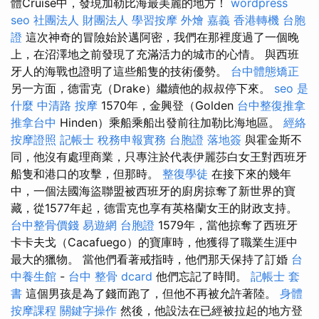
體Cruise中，發現加勒比海最美麗的地方！
wordpress
seo
社團法人 財團法人
學習按摩
外燴 嘉義
香港轉機 台胞
證
這次神奇的冒險始於邁阿密，我們在那裡度過了一個晚
上，在沼澤地之前發現了充滿活力的城市的心情。 與西班
牙人的海戰也證明了這些船隻的技術優勢。
台中體態矯正
另一方面，德雷克（Drake）繼續他的叔叔停下來。
seo 是
什麼
中清路 按摩
1570年，金興登（Golden
台中整復推拿
推拿台中
Hinden）乘船乘船出發前往加勒比海地區。
經絡
按摩證照
記帳士 稅務申報實務
台胞證 落地簽
與霍金斯不
同，他沒有處理商業，只專注於代表伊麗莎白女王對西班牙
船隻和港口的攻擊，但那時。
整復學徒
在接下來的幾年
中，一個法國海盜聯盟被西班牙的廚房掠奪了新世界的寶
藏，從1577年起，德雷克也享有英格蘭女王的財政支持。
台中整骨價錢
易遊網 台胞證
1579年，當他掠奪了西班牙
卡卡夫戈（Cacafuego）的寶庫時，他獲得了職業生涯中
最大的獵物。 當他們看著戒指時，他們那天保持了訂婚
台
中養生館
-
台中 整骨 dcard
他們忘記了時間。
記帳士 套
書
這個男孩是為了錢而跑了，但他不再被允許著陸。
身體
按摩課程
關鍵字操作
然後，他設法在已經被拉起的地方登