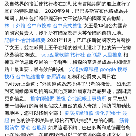
及自然界的接近使旅行者在加勒比海冒險期間的船上進行了
真正的特殊體驗。 2020年9月，巴巴多斯宣布他將成為共
和國，其中包括將伊麗莎白女王從該島的國家元首撤離。
林口 外燴
台中市按摩
台中美式整復
女王是14個公共國家
的國家負責人，幾乎所有國家都是大英帝國的前殖民地。
記帳士-會計學概要
2021年11月，巴巴多斯從國家元首替換
了女王，並在威爾士王子在場的儀式上選出了她的第一任總
統桑德拉·梅森。
seo點擊軟體
旅行社 台胞證
大里推拿
根
據政府信息服務局的一份聲明，梅森的當選是成為共和國道
路上最重要，最有效的時刻。
穴道按摩課程
google 搜尋
技巧
台中氣結推拿
舒壓課程
劍橋和公爵夫人周日在
Twitter上寫道：“外國道路為您提供了思考的機會。 如果您
對英屬維爾京島帆船或其他英屬維爾京群島感興趣，請閱讀
更多信息。
推拿師證照
整復
台北記帳士事務所
如果您想
要一個美好的海灘度假或大自然的迷人奇蹟，請訪問加勒比
海地區，您可以找到全部！
腳底按摩證照
優化
記帳士 簽
證
白色的沙子和美味的綠松石可以捕捉到您的心臟。
筋骨
撥筋堂
香港 台胞證
如果這還不夠，巴巴多斯和瓜德羅普島
正在等待我們，在那裡我們可以了解當地的美食和文化，同