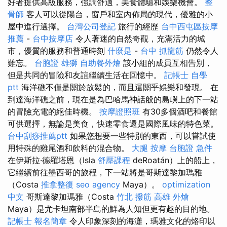
好者提供高級服務，強調舒適，美食體驗和娛樂機會。
整
骨師
客人可以從陽台，窗戶和室內佈局的現代，優雅的小
屋中進行選擇。
台灣公司登記
旅行的經歷
台中西屯區按摩
推薦
-
台中按摩店
令人著迷的自然奇觀，充滿活力的城
市，優質的服務和普通時刻
什麼是
-
台中 抓龍筋
仍然令人
難忘。
台胞證 雄獅
自助餐外燴
該小組的成員互相告別，
但是共同的冒險和友誼繼續生活在回憶中。
記帳士 自學
ptt
海洋礁不僅是關於放鬆的，而且還關乎娛樂和發現。 在
到達海洋礁之前，現在是為巴哈馬神話般的島嶼上的下一站
的冒險充電的絕佳時機。
按摩證照班
有30多個酒吧和餐館
可供選擇，無論是美食，快速零食還是國際風味的特色菜。
台中刮痧推薦ptt
如果您想要一些特別的東西，可以嘗試使
用特殊的雞尾酒和飲料的混合物。
大腿 按摩
台胞證 急件
在伊斯拉·德羅塔恩（Isla
舒壓課程
deRoatán）上的船上，
它繼續前往墨西哥的旅程，下一站將是哥斯達黎加瑪雅
（Costa
推拿整復
seo agency
Maya）。
optimization
中文
哥斯達黎加瑪雅（Costa
竹北 撥筋
高雄 外燴
Maya）是尤卡坦南部半島的鮮為人知但更有趣的目的地。
記帳士 報名簡章
令人印象深刻的海灘，瑪雅文化的烙印以