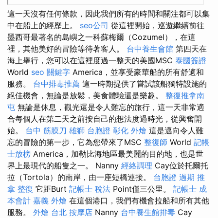
這一天沒有任何條款，因此我們所有的時間和關注都可以集
中在船上的經歷上。
seo公司
從這裡開始，巡遊繼續前往
墨西哥最著名的島嶼之一科蘇梅爾（Cozumel），在這
裡，其他美好的冒險等待著客人。
台中養生會館
第四天在
海上舉行，您可以在這裡度過一整天的美國MSC
泰國簽證
World
seo 關鍵字
America，並享受豪華船的所有舒適和
服務。
台中排毒推薦
這一時期提供了嘗試該船獨特設施的
絕佳機會，無論是放鬆，美食體驗還是樂趣。
整復推拿南
屯
無論是休息，觀光還是令人難忘的旅行，這一天非常適
合每個人在第二天之前按自己的想法度過時光，從興奮開
始。
台中 筋膜刀
雄獅 台胞證
彰化 外燴
這是邁向令人難
忘的冒險的第一步，它為您帶來了MSC
整復師
World
記帳
士放榜
America，加勒比海地區最美麗的目的地，也是世
界上最現代的船隻之一。 Nanny
經絡調理
Cay位於托爾托
拉（Tortola）的南岸，由一座短橋連接。
台胞證 過期
推
拿 整復
它距Burt
記帳士 稅法
Point僅三公里。
記帳士 成
本會計
嘉義 外燴
在這個港口，我們有機會拉船和所有其他
服務。
外燴 台北
按摩店
Nanny
台中養生館排毒
Cay