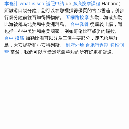
本會計
what is seo
護照申請
de
腳底按摩課程
Habano）
距離港口幾分鐘，您可以在那裡獲得優質的古巴雪茄，併步
行幾分鐘前往百加得博物館。
五權路按摩
加勒比海或加勒
比海被稱為北美和中美洲群島。
台中喬骨
從廣義上講，還
包括一些中美洲和南美國家，例如哥倫比亞或委內瑞拉。
台中 撥筋
加勒比海可以分為三個主要部分，即巴哈馬群
島，大安提斯和小安特列斯。
到府外燴
台胞證過期
脊椎側
彎
當然，我們可以享受巡航豪華船的所有好處和舒適。