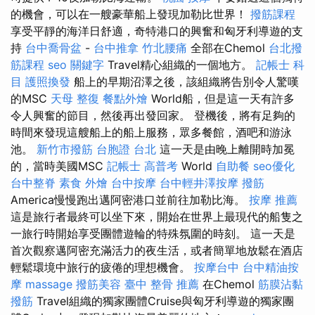
的機會，可以在一艘豪華船上發現加勒比世界！
撥筋課程
享受平靜的海洋日舒適，奇特港口的興奮和匈牙利導遊的支
持
台中喬骨盆
-
台中推拿
竹北腰痛
全部在Chemol
台北撥
筋課程
seo 關鍵字
Travel精心組織的一個地方。
記帳士 科
目
護照換發
船上的早期沼澤之後，該組織將告別令人驚嘆
的MSC
天母 整復
餐點外燴
World船，但是這一天有許多
令人興奮的節目，然後再出發回家。 登機後，將有足夠的
時間來發現這艘船上的船上服務，眾多餐館，酒吧和游泳
池。
新竹市撥筋
台胞證 台北
這一天是由晚上離開時加冕
的，當時美國MSC
記帳士 高普考
World
自助餐
seo優化
台中整脊
素食 外燴
台中按摩
台中輕井澤按摩
撥筋
America慢慢跑出邁阿密港口並前往加勒比海。
按摩 推薦
這是旅行者最終可以坐下來，開始在世界上最現代的船隻之
一旅行時開始享受團體遊輪的特殊氛圍的時刻。 這一天是
首次觀察邁阿密充滿活力的夜生活，或者簡單地放鬆在酒店
輕鬆環境中旅行的疲倦的理想機會。
按摩台中
台中精油按
摩
massage
撥筋美容
臺中 整骨 推薦
在Chemol
筋膜沾黏
撥筋
Travel組織的獨家團體Cruise與匈牙利導遊的獨家團