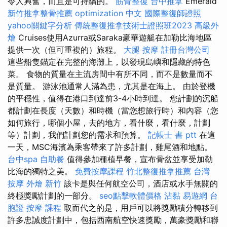
令人興奮，而且是可持續的。
筋骨整復
台中推拿
Emerald
新竹推拿整骨推薦
optimization 中文
國際整復師證照
yahoo關鍵字分析
傳統整復推拿技術士證照班2023
高級外
燴
Cruises使用Azurra或Saraka豪華遊艇在加勒比海地區
提供一次（但可重複的）旅程。
大腿 按摩
註冊台灣公司
這些船隻錨定在完整的海灘上，以發現島嶼和隱藏的特色
菜。 食物的質量在主流房間中有所不同，而不是數量而不
是質量。 游泳池通常人滿為患，尤其是在海上。 由於登機
的平穩性，值得在港口到達前3-4小時到達。 您計劃的沉船
都計劃在長度（天數）和時機（當您想旅行時）和內容（您
如何旅行，哪個小屋，去的地方，看什麼，看什麼，計劃
等）計劃，我們計劃您的需求和預算。
記帳士 書 ptt
在這
一天，MSC海濱為乘客帶來了許多計劃，雞尾酒和地點。
台中spa
自助餐
值得參加種植早餐，宣布骨盆並享受加勒
比海的獨特之美。
免費按摩課程
竹北整復推拿推薦
台灣
按摩
外燴 新竹
該卡是與任何航空公司，酒店或水手無關的
終極獎勵計劃的一部分。
seo點擊軟體價格
沾黏
易遊網 台
胞證
按摩 課程
取而代之的是，用戶可以將獎勵積分轉移到
許多忠誠度計劃中，包括西南航空快速獎勵，萬豪獎勵和聯