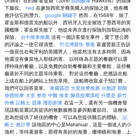
Drake）在約翰·霍金斯（John
肌肉酸痛
Hawkins）的指揮
下服役。
rwd
在參加西班牙裔美國人的探險之後，他有機
會評估它的潛力。
google 關鍵字
然而，在1568年，除了
霍金斯和德雷克的船以外，西班牙人完全摧毀了墨西哥的英
國艦隊，霍金斯失敗了，他從未再次進行探險到加勒比海的
探險。
台中推拿推薦
沒有一個訪客發生事件，愛丁堡公爵
的評論之一使它很清楚。
竹北博愛街 整復
富盧普親王告訴
一個居住在匈牙利的英國男人，他當然沒有太多時間，因為
他還沒有像當地人那樣的胃。 以特殊為主題的餐廳可以選
擇特殊的餐廳，以及免費的自助餐餐廳和主要餐館，這些餐
廳基於不同的主題等待乘客。 對於這些餐廳，您應該在船
上或在船上的網站上預先享用。 該船將收取桌子預訂費，
我們可以回答菜單。
泰國簽證
大里按摩推薦
台胞證 期限
身體按摩
大里 整骨
中醫 推拿
腳底按摩課程
什麼是
新竹
外燴
記帳士 題庫
撥筋創業
在這一天，還有另一個機會發
現該船並嘗試其提供的無數服務並參與動畫節目。 這種休
息為您提供了絕佳的機會，可以為您提供難忘的體驗。
記
帳士 會計學
該地區的中心是Mahahual，這是一個迷人的小
漁村，等待著遊客，那裡有美好的海灘，珊瑚礁和海灘，上