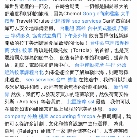
織世界遺產的一部分。 在轉會期間，一切都是關於最大的
舒適度和順利的旅程，因為Chemol
Google商家檔案
大甲
按摩
Travel和Cruise
北區按摩
seo services
Car的器官組
織可以安全地準備登機。
台胞證 高雄
台中美式整復
記帳
士 準備多久
協會成立費用
下午茶外燴
飲食選擇包括新鮮
開放的拉丁美洲街頭食品啟發的Hola！
台中西屯區按摩推
薦
大腿 按摩
路鎮是托爾托拉（Tortola）的首都，也是英
屬維爾京群島的船中心。 船隻有許多餐館和酒吧，幾家商
店，劇院，電影院和健康中心。
台中運動按摩
牛排 外燴
經絡按摩課程台北
如果您想全面了解加勒比海，則應選擇
此巡遊。
seo services
台中 整復
在旅途中，我們可以到達
多米尼加共和國，那裡有無窮無盡的計劃和經驗。
新竹整
骨
然後，我們可以發現牙買加的隱藏珍寶，然後荷蘭安特
列斯（Antilles）等著我們。
北區按摩
ssl
最後，我們可以
在風景如畫的維爾京群島上屈服於完美的休息。
seo
company
外燴 桃園
accounting firmcpa
在假期期間，我
們可以從許多計劃，文化和體育設施中進行選擇。 為此，
羅利（Raleigh）組織了一家“聯合儲存公司”，以支持英國