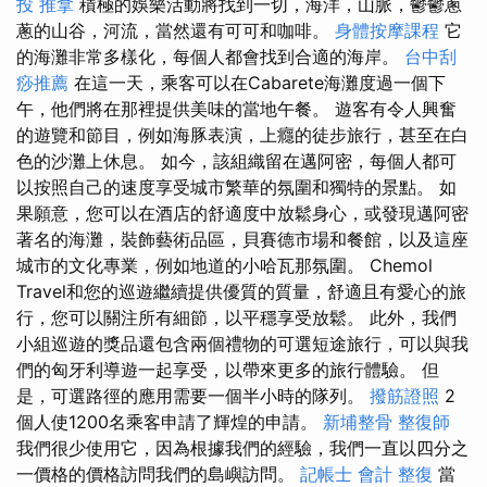
投 推拿
積極的娛樂活動將找到一切，海洋，山脈，鬱鬱蔥
蔥的山谷，河流，當然還有可可和咖啡。
身體按摩課程
它
的海灘非常多樣化，每個人都會找到合適的海岸。
台中刮
痧推薦
在這一天，乘客可以在Cabarete海灘度過一個下
午，他們將在那裡提供美味的當地午餐。 遊客有令人興奮
的遊覽和節目，例如海豚表演，上癮的徒步旅行，甚至在白
色的沙灘上休息。 如今，該組織留在邁阿密，每個人都可
以按照自己的速度享受城市繁華的氛圍和獨特的景點。 如
果願意，您可以在酒店的舒適度中放鬆身心，或發現邁阿密
著名的海灘，裝飾藝術品區，貝賽德市場和餐館，以及這座
城市的文化專業，例如地道的小哈瓦那氛圍。 Chemol
Travel和您的巡遊繼續提供優質的質量，舒適且有愛心的旅
行，您可以關注所有細節，以平穩享受放鬆。 此外，我們
小組巡遊的獎品還包含兩個禮物的可選短途旅行，可以與我
們的匈牙利導遊一起享受，以帶來更多的旅行體驗。 但
是，可選路徑的應用需要一個半小時的隊列。
撥筋證照
2
個人使1200名乘客申請了輝煌的申請。
新埔整骨
整復師
我們很少使用它，因為根據我們的經驗，我們一直以四分之
一價格的價格訪問我們的島嶼訪問。
記帳士 會計
整復
當