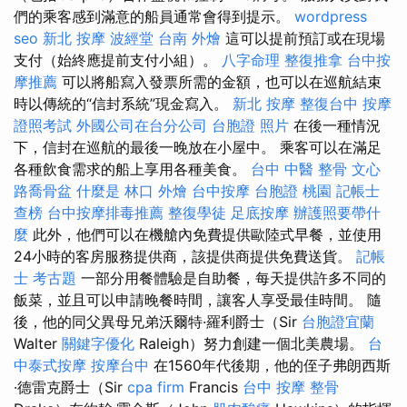
們的乘客感到滿意的船員通常會得到提示。
wordpress
seo
新北 按摩
波經堂
台南 外燴
這可以提前預訂或在現場
支付（始終應提前支付小組）。
八字命理 整復推拿
台中按
摩推薦
可以將船寫入發票所需的金額，也可以在巡航結束
時以傳統的“信封系統”現金寫入。
新北 按摩
整復台中
按摩
證照考試
外國公司在台分公司
台胞證 照片
在後一種情況
下，信封在巡航的最後一晚放在小屋中。 乘客可以在滿足
各種飲食需求的船上享用各種美食。
台中 中醫 整骨
文心
路喬骨盆
什麼是
林口 外燴
台中按摩
台胞證 桃園
記帳士
查榜
台中按摩排毒推薦
整復學徒
足底按摩
辦護照要帶什
麼
此外，他們可以在機艙內免費提供歐陸式早餐，並使用
24小時的客房服務提供商，該提供商提供免費送貨。
記帳
士 考古題
一部分用餐體驗是自助餐，每天提供許多不同的
飯菜，並且可以申請晚餐時間，讓客人享受最佳時間。 隨
後，他的同父異母兄弟沃爾特·羅利爵士（Sir
台胞證宜蘭
Walter
關鍵字優化
Raleigh）努力創建一個北美農場。
台
中泰式按摩
按摩台中
在1560年代後期，他的侄子弗朗西斯
·德雷克爵士（Sir
cpa firm
Francis
台中 按摩 整骨