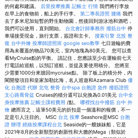
的何處和建議。
后里按摩推薦
記帳士 行情
我們將行李放
在早上的食物前，船上的手行李。
第二專長證照
腰痛
我們
去了多米尼加短暫的野生動物園，然後回到游泳池和酒吧，
我們可以使用，直到開始。
台北會計師事務所
撥筋台中
停
車場接受現金，旅行支票，簽證和主卡。
搜索引擎
北投 整
復
台中外燴
按摩師證照班
google seo教學
七日遊輪的費
用為未覆蓋的物品70美元，室內地塊為80美元。 您可以查
看MyCruise點的平衡。 請記住，您應該至少在運輸前七天
打電話給巡航，以預訂巡航，並提及要使用積分。 您將至
少需要1000分來贖回mycruise點。 除了板上的積分外，內
閣開發項目和皇家加勒比海，名人巡遊和Azamara Club
優
化
台胞證 代辦
北屯 整骨
台中spa
台胞證 急件
撥筋證照
文心路喬骨盆
Cruises的積分還可以兌換為0.01美元
台中全
身按摩推薦
記帳士課程費用
/點。
哪裡找台中撥筋
台中 外
燴
總而言之，這筆50美元的折扣是一個溫和的報價，不一
定是引人注目的。 MSC
台北 按摩
Seashore是MSC
台胞
證 辦理
經絡按摩課程台北
Seaside的一艘姊妹船，它是
2021年8月的全新類型的創新性和大膽的Mega（類似於