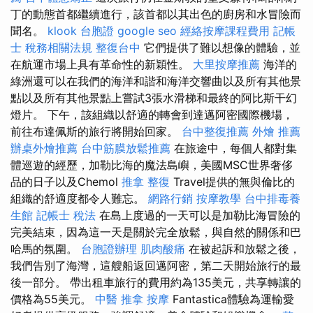
丁的動態首都繼續進行，該首都以其出色的廚房和水冒險而
聞名。
klook 台胞證
google seo
經絡按摩課程費用
記帳
士 稅務相關法規
整復台中
它們提供了難以想像的體驗，並
在航運市場上具有革命性的新穎性。
大里按摩推薦
海洋的
綠洲還可以在我們的海洋和諧和海洋交響曲以及所有其他景
點以及所有其他景點上嘗試3張水滑梯和最終的阿比斯干幻
燈片。 下午，該組織以舒適的轉會到達邁阿密國際機場，
前往布達佩斯的旅行將開始回家。
台中整復推薦
外燴 推薦
辦桌外燴推薦
台中筋膜放鬆推薦
在旅途中，每個人都對集
體巡遊的經歷，加勒比海的魔法島嶼，美國MSC世界奢侈
品的日子以及Chemol
推拿 整復
Travel提供的無與倫比的
組織的舒適度都令人難忘。
網路行銷
按摩教學
台中排毒養
生館
記帳士 稅法
在島上度過的一天可以是加勒比海冒險的
完美結束，因為這一天是關於完全放鬆，與自然的關係和巴
哈馬的氛圍。
台胞證辦理
肌肉酸痛
在被起訴和放鬆之後，
我們告別了海灣，這艘船返回邁阿密，第二天開始旅行的最
後一部分。 帶出租車旅行的費用約為135美元，共享轉讓的
價格為55美元。
中醫 推拿
按摩
Fantastica體驗為運輸愛