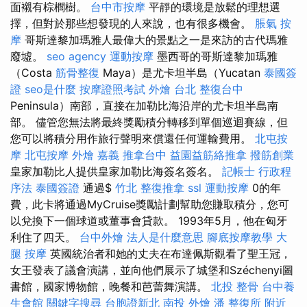
面襯有棕櫚樹。
台中市按摩
平靜的環境是放鬆的理想選
擇，但對於那些想發現的人來說，也有很多機會。
脹氣 按
摩
哥斯達黎加瑪雅人最偉大的景點之一是來訪的古代瑪雅
廢墟。
seo agency
運動按摩
墨西哥的哥斯達黎加瑪雅
（Costa
筋骨整復
Maya）是尤卡坦半島（Yucatan
泰國簽
證
seo是什麼
按摩證照考試
外燴 台北
整復台中
Peninsula）南部，直接在加勒比海沿岸的尤卡坦半島南
部。 儘管您無法將最終獎勵積分轉移到單個巡迴賽線，但
您可以將積分用作旅行聲明來償還任何運輸費用。
北屯按
摩
北屯按摩
外燴 嘉義
推拿台中
益園益筋絡推拿
撥筋創業
皇家加勒比人提供皇家加勒比海簽名簽名。
記帳士 行政程
序法
泰國簽證
通過$
竹北 整復推拿
ssl
運動按摩
0的年
費，此卡將通過MyCruise獎勵計劃幫助您賺取積分，您可
以兌換下一個球道或董事會貸款。 1993年5月，他在匈牙
利住了四天。
台中外燴
法人是什麼意思
腳底按摩教學
大
腿 按摩
英國統治者和她的丈夫在布達佩斯觀看了聖王冠，
女王發表了議會演講，並向他們展示了城堡和Széchenyi圖
書館，國家博物館，晚餐和芭蕾舞演講。
北投 整骨
台中養
生會館
關鍵字搜尋
台胞證新北
南投 外燴
潘 整復所
附近