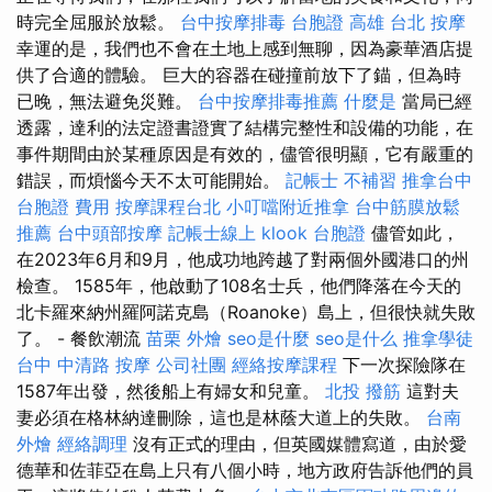
時完全屈服於放鬆。
台中按摩排毒
台胞證 高雄
台北 按摩
幸運的是，我們也不會在土地上感到無聊，因為豪華酒店提
供了合適的體驗。 巨大的容器在碰撞前放下了錨，但為時
已晚，無法避免災難。
台中按摩排毒推薦
什麼是
當局已經
透露，達利的法定證書證實了結構完整性和設備的功能，在
事件期間由於某種原因是有效的，儘管很明顯，它有嚴重的
錯誤，而煩惱今天不太可能開始。
記帳士 不補習
推拿台中
台胞證 費用
按摩課程台北
小叮噹附近推拿
台中筋膜放鬆
推薦
台中頭部按摩
記帳士線上
klook 台胞證
儘管如此，
在2023年6月和9月，他成功地跨越了對兩個外國港口的州
檢查。 1585年，他啟動了108名士兵，他們降落在今天的
北卡羅來納州羅阿諾克島（Roanoke）島上，但很快就失敗
了。 - 餐飲潮流
苗栗 外燴
seo是什麼
seo是什么
推拿學徒
台中 中清路 按摩
公司社團
經絡按摩課程
下一次探險隊在
1587年出發，然後船上有婦女和兒童。
北投 撥筋
這對夫
妻必須在格林納達刪除，這也是林蔭大道上的失敗。
台南
外燴
經絡調理
沒有正式的理由，但英國媒體寫道，由於愛
德華和佐菲亞在島上只有八個小時，地方政府告訴他們的員